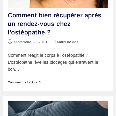
Comment bien récupérer après
un rendez-vous chez
l’ostéopathe ?
Publication
Post
septembre 20, 2019
Maux de dos
publiée :
category:
Comment réagit le corps à l'ostéopathie ?
L'ostéopathe lève les blocages qui entravent le
bon…
Comment
Continuer La Lecture
Bien
Récupérer
Après
Un
Rendez-
Vous
Chez
L’ostéopathe