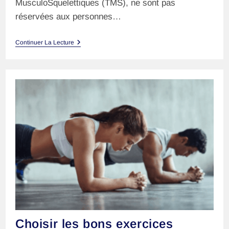
MusculoSquelettiques (TMS), ne sont pas
réservées aux personnes…
Travail
Continuer La Lecture
De
Bureau
:
Adoptez
Les
Bonnes
Postures
Choisir les bons exercices