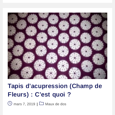
D’auto-
Massage
:
Quel
Intérêt
?
Tapis d’acupression (Champ de
Fleurs) : C’est quoi ?
Publication
Post
mars 7, 2019
Maux de dos
publiée :
category: