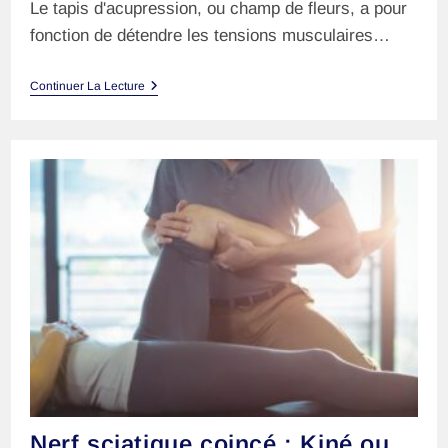
Le tapis d'acupression, ou champ de fleurs, a pour
fonction de détendre les tensions musculaires…
Tapis
Continuer La Lecture
D’acupression
(Champ
De
Fleurs)
:
C’est
Quoi
?
Nerf sciatique coincé : Kiné ou