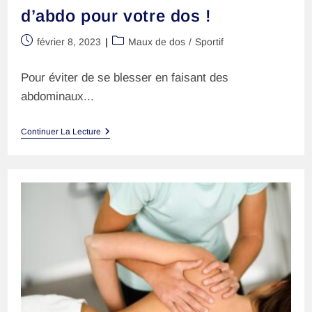
d’abdo pour votre dos !
Publication
Post
février 8, 2023
Maux de dos
/
Sportif
publiée :
category:
Pour éviter de se blesser en faisant des
abdominaux...
Choisir
Continuer La Lecture
Les
Bons
Exercices
D’abdo
Pour
Votre
Dos
!