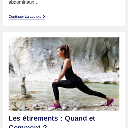
abdominaux...
Choisir
Continuer La Lecture
Les
Bons
Exercices
D’abdo
Pour
Votre
Dos
!
Les étirements : Quand et
Comment ?