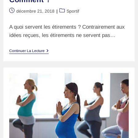
Publication
Post
décembre 21, 2018
Sportif
publiée :
category:
A quoi servent les étirements ? Contrairement aux
idées reçues, les étirements ne servent pas…
Les
Continuer La Lecture
Étirements
:
Quand
Et
Comment
?