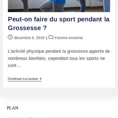
Peut-on faire du sport pendant la
Grossesse ?
Publication
Post
décembre 6, 2018
Femme enceinte
publiée :
category:
L'activité physique pendant la grossesse apporte de
nombreux bienfaits, cependant tous les sports ne
sont…
Peut-
Continuer La Lecture
On
Faire
Du
Sport
Pendant
La
PLAN
Grossesse
?